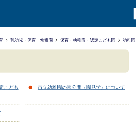
育
乳幼児・保育・幼稚園
保育・幼稚園・認定こども園
幼稚園
定こども
市立幼稚園の園公開（園見学）について
て