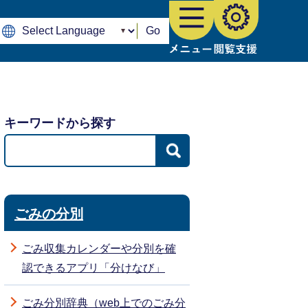
Go
キーワードから探す
ごみの分別
ごみ収集カレンダーや分別を確
認できるアプリ「分けなび」
ごみ分別辞典（web上でのごみ分