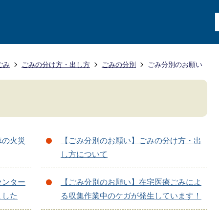
ごみ
ごみの分け方・出し方
ごみの分別
ごみ分別のお願い
車の火災
【ごみ分別のお願い】ごみの分け方・出
し方について
センター
【ごみ分別のお願い】在宅医療ごみによ
ました
る収集作業中のケガが発生しています！