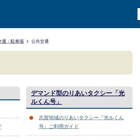
交通・駐車場
公共交通
デマンド型のりあいタクシー「光
ルくん号」
志賀地域のりあいタクシー『光ルくん
号』ご利用ガイド
プ