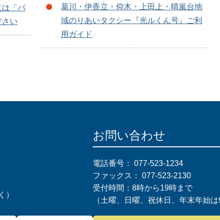
葛川・伊香立・仰木・上田上・晴嵐台地
には「パ
域のりあいタクシー『光ルくん号』ご利
ださい
用ガイド
お問い合わせ
電話番号：
077-523-1234
ファックス：
077-523-2130
受付時間：8時から19時まで
く）
（土曜、日曜、祝休日、年末年始は9