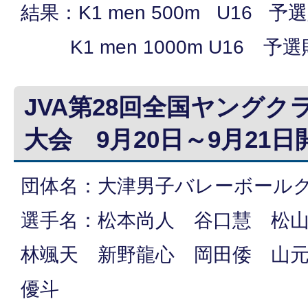
結果：K1 men 500m U16 予
K1 men 1000m U16 予
JVA第28回全国ヤング
大会 9月20日～9月21日
団体名：大津男子バレーボール
選手名：松本尚人 谷口慧 松
林颯天 新野龍心 岡田倭 山
優斗