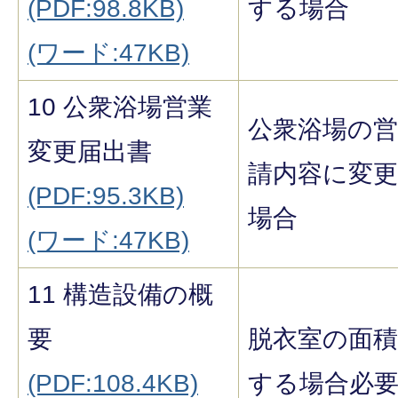
(PDF:98.8KB)
する場合
(ワード:47KB)
10 公衆浴場営業
公衆浴場の営
変更届出書
請内容に変
(PDF:95.3KB)
場合
(ワード:47KB)
11 構造設備の概
要
脱衣室の面
(PDF:108.4KB)
する場合必