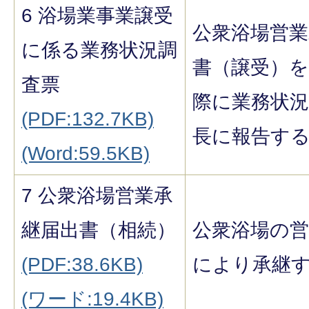
6 浴場業事業譲受
公衆浴場営業
に係る業務状況調
書（譲受）
査票
際に業務状
(PDF:132.7KB)
長に報告す
(Word:59.5KB)
7 公衆浴場営業承
継届出書（相続）
公衆浴場の
(PDF:38.6KB)
により承継
(ワード:19.4KB)