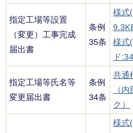
様式(
指定工場等設置
条例
9.3K
（変更）工事完成
35条
様式
届出書
ド:34
共通
指定工場等氏名等
条例
（内
変更届出書
34条
ク）
様式(