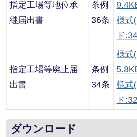
指定工場等地位承
条例
9.4K
継届出書
36条
様式
ド:34
様式(
指定工場等廃止届
条例
5.8K
出書
34条
様式
ド:32
ダウンロード