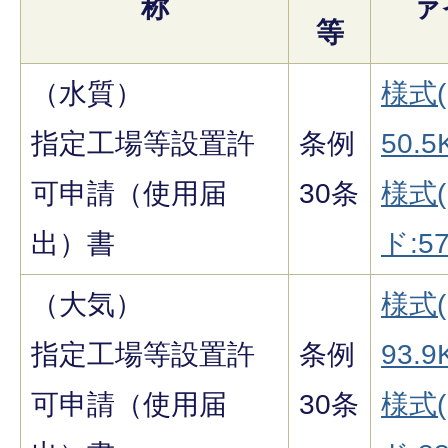
称
ァ
等
（水質）
様式(
指定工場等設置許
条例
50.5
可申請（使用届
30条
様式
出）書
ド:57
（大気）
様式(
指定工場等設置許
条例
93.9
可申請（使用届
30条
様式