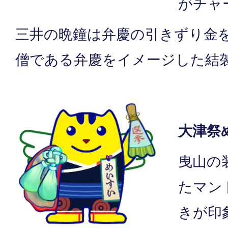
がチャ
三井の晩鐘は弁慶の引きずり金
僧である弁慶をイメージした結
大津祭
曳山の
たマン
きが印