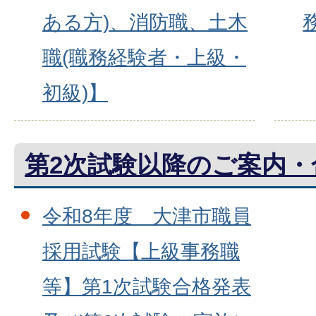
ある方)、消防職、土木
職(職務経験者・上級・
初級)】
第2次試験以降のご案内・
令和8年度 大津市職員
採用試験【上級事務職
等】第1次試験合格発表