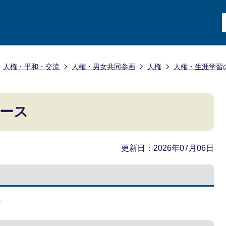
人権・平和・交流
人権・男女共同参画
人権
人権・生涯学習
ース
更新日：2026年07月06日
)