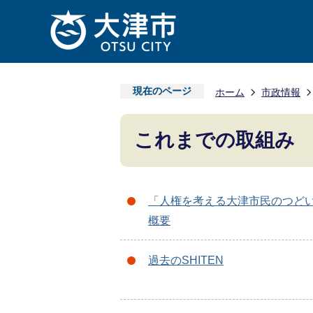
現在のページ
ホーム
市政情報
これまでの取組み
「人権を考える大津市民のつど
概要
過去のSHITEN