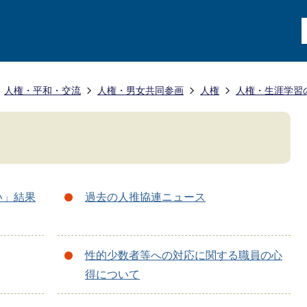
人権・平和・交流
人権・男女共同参画
人権
人権・生涯学習
い」結果
過去の人推協連ニュース
性的少数者等への対応に関する職員の心
得について