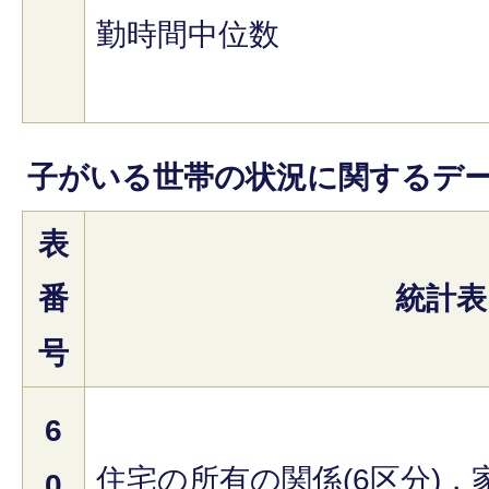
勤時間中位数
子がいる世帯の状況に関するデ
表
番
統計表
号
6
住宅の所有の関係(6区分)，
0