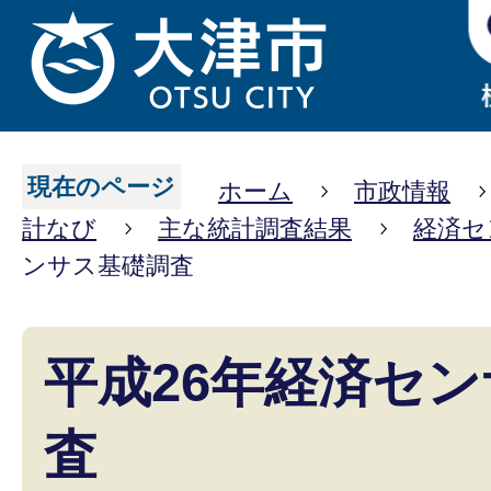
現在のページ
ホーム
市政情報
計なび
主な統計調査結果
経済セ
ンサス基礎調査
平成26年経済セ
査