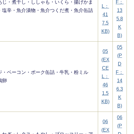
あじ・煮干し・ししゃも・いくら・揚げかま
F：
L：
・塩辛・魚介漬物・魚介つくだ煮・魚介缶詰
13
41
5.8
7.5
K
KB)
B)
05
05
(P
(EX
D
CE
ジ・ベーコン・ポーク缶詰・牛乳・粉ミル
F：
L：
鶏卵
14
46
6.3
1.5
K
KB)
B)
06
06
(P
(EX