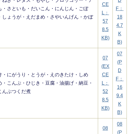
・ねぎ・レタス・もやし・ブロッコリー・ア
D
CE
も・さといも・だいこん・にんじん・ごぼ
F：
L：
・しょうが・えだまめ・さやいんげん・かぼ
18
57
4.7
8.5
K
KB)
B)
07
07
(P
(EX
D
け・にがうり・とうが・えのきたけ・しめ
CE
F：
め・こんぶ・ひじき・豆腐・油揚げ・納豆・
L：
16
こんぶつくだ煮
52
9.4
8.5
K
KB)
B)
08
08
(P