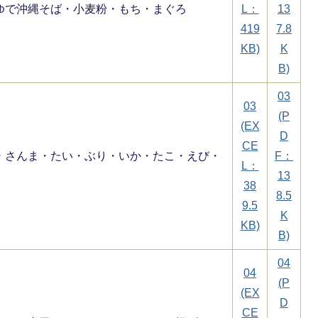
ゆで沖縄そば・小麦粉・もち・まぐろ
L：
13
419
7.8
KB)
K
B)
03
03
(P
(EX
D
CE
・さんま・たい・ぶり・いか・たこ・えび・
F：
L：
13
38
8.5
9.5
K
KB)
B)
04
04
(P
(EX
D
CE