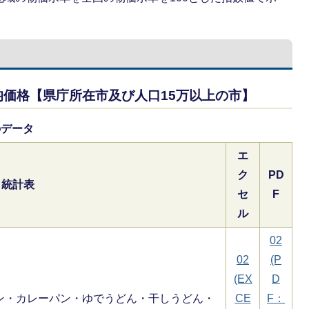
価格【県庁所在市及び人口15万以上の市】
のデータ
エ
ク
PD
統計表
セ
F
ル
02
02
(P
(EX
D
ン・カレーパン・ゆでうどん・干しうどん・
CE
F：