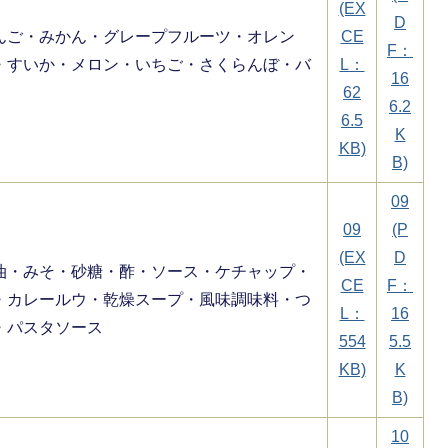
(EX
D
んご・みかん・グレープフルーツ・オレン
CE
F：
・すいか・メロン・いちご・さくらんぼ・バ
L：
16
62
6.2
6.5
K
KB)
B)
09
09
(P
(EX
D
油・みそ・砂糖・酢・ソース・ケチャップ・
CE
F：
・カレールウ・乾燥スープ・風味調味料・つ
L：
16
・パスタソース
554
5.5
KB)
K
B)
10