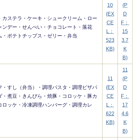
10
(P
(EX
D
・カステラ・ケーキ・シュークリーム・ロー
CE
F：
ャンデー・せんべい・チョコレート・落花
L：
15
ム・ポテトチップス・ゼリー・弁当
523
3.7
KB)
K
B)
11
11
(P
フ・すし（弁当）・調理パスタ・調理ピザパ
(EX
D
ダ・煮豆・きんぴら・焼豚・コロッケ・豚カ
CE
F：
コロッケ・冷凍調理ハンバーグ・調理カレ
L：
17
622
4.6
KB)
K
B)