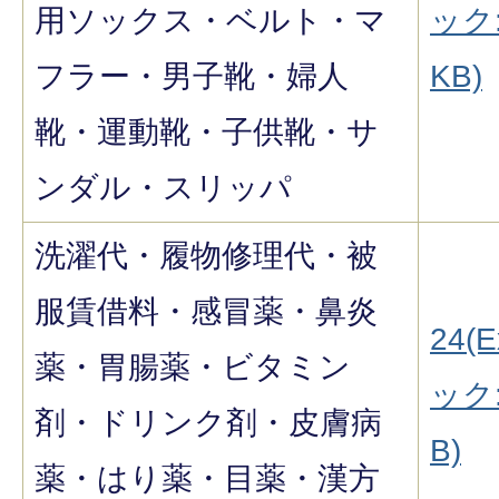
用ソックス・ベルト・マ
ック:
フラー・男子靴・婦人
KB)
靴・運動靴・子供靴・サ
ンダル・スリッパ
洗濯代・履物修理代・被
服賃借料・感冒薬・鼻炎
24(E
薬・胃腸薬・ビタミン
ック:
剤・ドリンク剤・皮膚病
B)
薬・はり薬・目薬・漢方