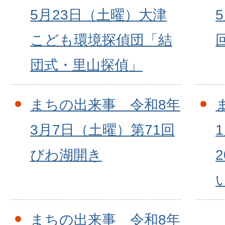
5月23日（土曜）大津
こども環境探偵団「結
団式・里山探偵」
まちの出来事 令和8年
3月7日（土曜）第71回
びわ湖開き
まちの出来事 令和8年