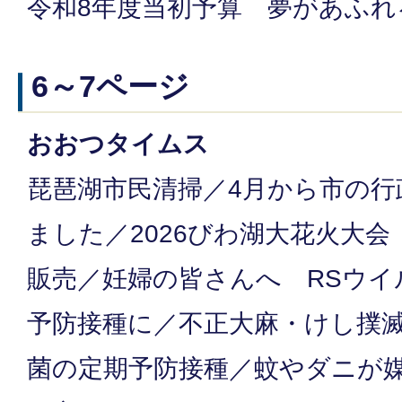
令和8年度当初予算 夢があふ
6～7ページ
おおつタイムス
琵琶湖市民清掃／4月から市の行
ました／2026びわ湖大花火大
販売／妊婦の皆さんへ RSウイ
予防接種に／不正大麻・けし撲
菌の定期予防接種／蚊やダニが