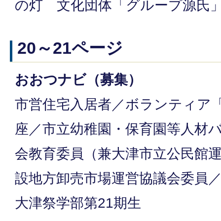
の灯 文化団体「グループ源氏」
20～21ページ
おおつナビ（募集）
市営住宅入居者／ボランティア
座／市立幼稚園・保育園等人材
会教育委員（兼大津市立公民館
設地方卸売市場運営協議会委員
大津祭学部第21期生