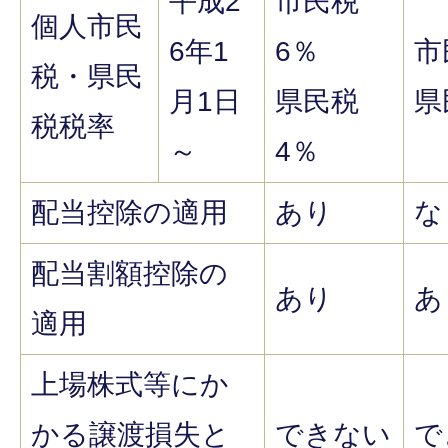
平成2
市民税
個人市民
6年1
6％
市
税・県民
月1日
県民税
県
税税率
～
4％
配当控除の適用
あり
な
配当割額控除の
あり
あ
適用
上場株式等にか
かる譲渡損失と
できない
で