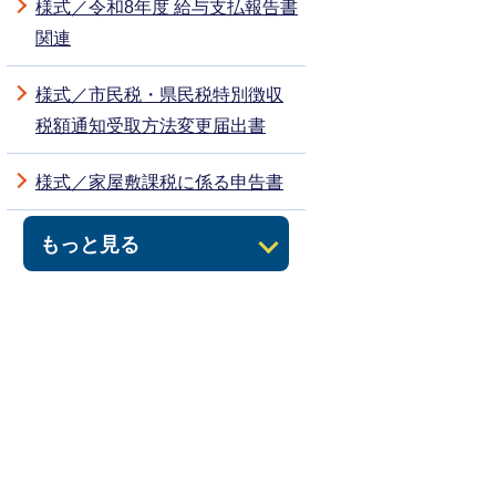
様式／令和8年度 給与支払報告書
関連
様式／市民税・県民税特別徴収
税額通知受取方法変更届出書
様式／家屋敷課税に係る申告書
もっと見る