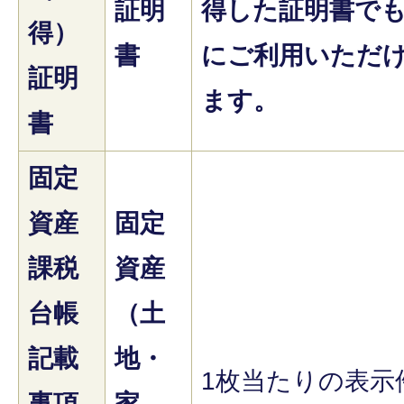
証明
得した証明書で
得）
書
にご利用いただ
証明
ます。
書
固定
資産
固定
課税
資産
台帳
（土
記載
地・
1枚当たりの表示
事項
家