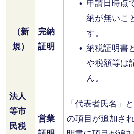
申請日時点
納が無いこ
（新
完納
す。
規）
証明
納税証明書
や税額等は
ん。
法人
「代表者氏名」と
等市
営業
の項目が追加さ
民税
証明
明書に項目が追