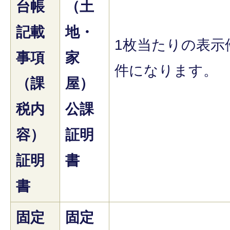
台帳
（土
記載
地・
1枚当たりの表示
事項
家
件になります。
（課
屋）
税内
公課
容）
証明
証明
書
書
固定
固定