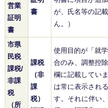
営業
書
が、氏名等の記
証明
ん。）
書
市県
使用目的が「就
民税
課税
合のみ、調整控
課税/
（非
欄に記載してい
非課
課
は常に表示され
税
税）
す。それに伴い
（所