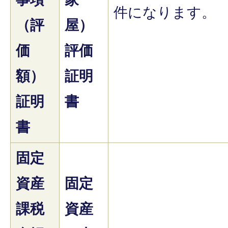
件になります。
（評
屋）
価
評価
額）
証明
証明
書
書
固定
資産
固定
課税
資産