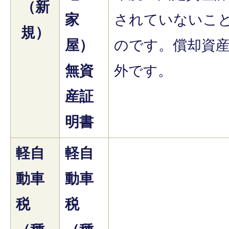
（新
家
されていないこ
規）
屋）
のです。償却資
無資
外です。
産証
明書
軽自
軽自
動車
動車
税
税