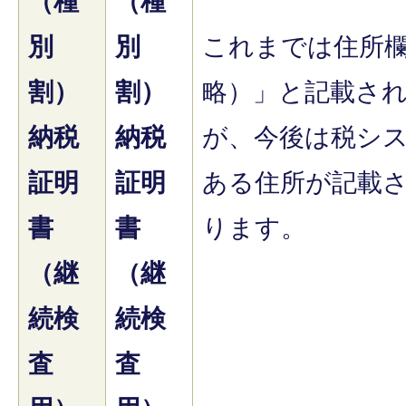
（種
（種
別
別
これまでは住所
割）
割）
略）」と記載さ
納税
納税
が、今後は税シ
証明
証明
ある住所が記載
書
書
ります。
（継
（継
続検
続検
査
査