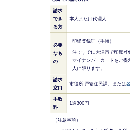
請求
でき
本人または代理人
る方
印鑑登録証（手帳）
必要
注：すでに大津市で印鑑登
なも
マイナンバーカードをご提
の
人に限ります。
請求
市役所 戸籍住民課、または
窓口
手数
1通300円
料
（注意事項）