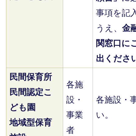
事項を記
うえ、
金
関窓口に
出くださ
民間保育所
各施
民間認定こ
設・
各施設・
ども園
事業
い。
地域型保育
者