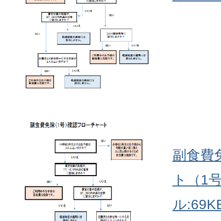
副食費
ト（1号
ル:69K