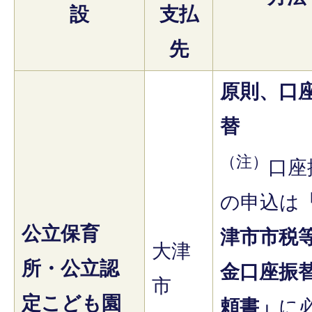
設
支払
先
原則、口
替
（注）
口座
の申込は
公立保育
津市市税
大津
所・公立認
金口座振
市
定こども園
頼書」
に