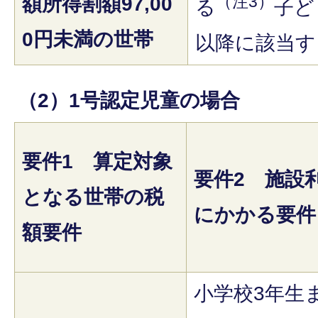
（注3）
額所得割額97,00
る
子ど
0円未満の世帯
以降に該当す
（2）1号認定児童の場合
要件1 算定対象
要件2 施設
となる世帯の税
にかかる要件
額要件
小学校3年生