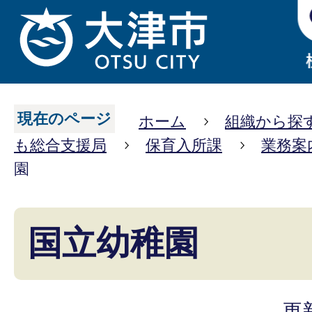
現在のページ
ホーム
組織から探
も総合支援局
保育入所課
業務案
園
国立幼稚園
更