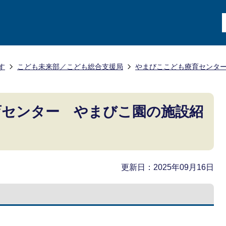
す
こども未来部／こども総合支援局
やまびここども療育センタ
育センター やまびこ園の施設紹
更新日：2025年09月16日