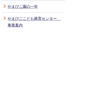
やまびこ園の一年
やまびここども療育センター
事業案内