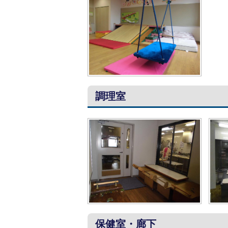
調理室
保健室・廊下