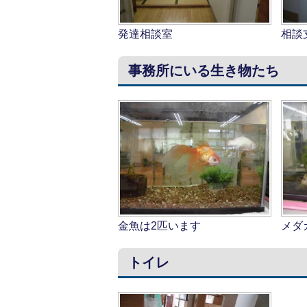
発達相談室
相談
事務所にいる生き物たち
金魚は2匹います
メダ
トイレ