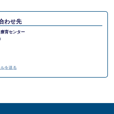
合わせ先
も療育センター
0
ールを送る