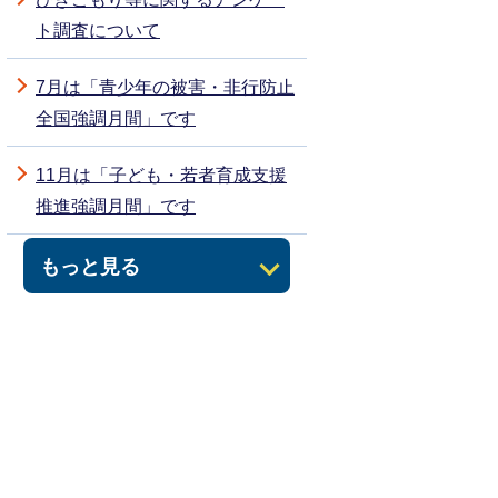
ト調査について
7月は「青少年の被害・非行防止
全国強調月間」です
11月は「子ども・若者育成支援
推進強調月間」です
もっと見る