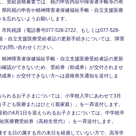
し、受給資格審査では、税の申告内容や障害者手帳等の有
・県民税の申告や精神障害者保健福祉手帳・自立支援医療
きを忘れないようお願いします。
課（電話番号077-528-2722、もしくは077-528-
手帳・自立支援医療受給者証の更新手続きについては、障害
）までお問い合わせください。
、精神障害者保健福祉手帳・自立支援医療受給者証の更新
の確認ができないため、受給券（助成券）が交付されませ
助成券）が交付できない方へは資格喪失通知を送付しま
おられるお子さまについては、小学校入学にあわせて3月
（子ども医療またはひとり親家庭）」を一斉送付します。
最初の4月1日を迎えられるお子さまについては、中学校卒
福祉医療費受給券（高校生世代）」を一斉送付します。
に達する日の属する月の末日を経過していない方で、高等学