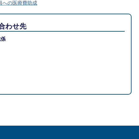
帯員への医療費助成
合わせ先
成係