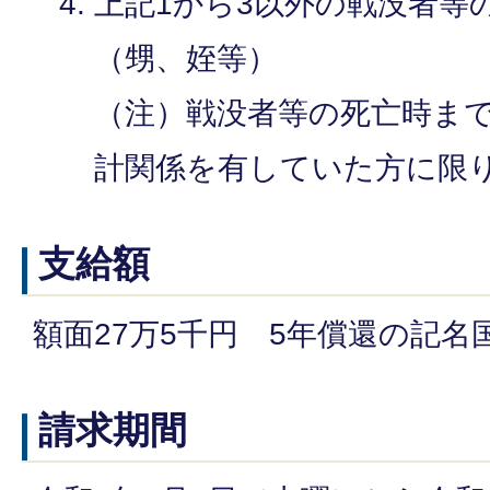
上記1から3以外の戦没者等
（甥、姪等）
（注）戦没者等の死亡時まで
計関係を有していた方に限
支給額
額面27万5千円 5年償還の記名
請求期間