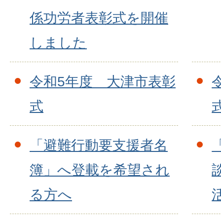
係功労者表彰式を開催
しました
令和5年度 大津市表彰
式
「避難行動要支援者名
簿」へ登載を希望され
る方へ