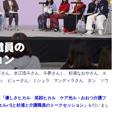
昇平さん、水江琉斗さん、斗夢さん）、杉浦なおやさん、エ
ッ ピューさん、ミシュラ マンディラさん、タン ソウ
た
「優しさヒカル 笑顔ヒカル ケア光ル－おおつ介護フ
A(エルバ)と杉浦と介護職員のトークセッション」
を行いまし