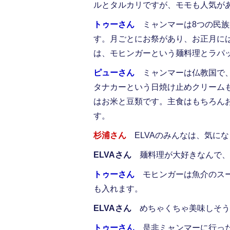
ルとタルカリですが、モモも人気が
トゥーさん
ミャンマーは8つの民族
す。月ごとにお祭があり、お正月に
は、モヒンガーという麺料理とラパ
ピューさん
ミャンマーは仏教国で、
タナカーという日焼け止めクリーム
はお米と豆類です。主食はもちろん
す。
杉浦さん
ELVAのみんなは、気に
ELVAさん
麺料理が大好きなんで、
トゥーさん
モヒンガーは魚介のスー
も入れます。
ELVAさん
めちゃくちゃ美味しそう
トゥーさん
是非ミャンマーに行った