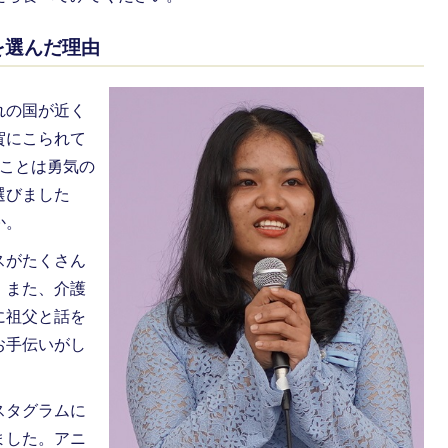
を選んだ理由
れの国が近く
賀にこられて
くことは勇気の
選びました
か。
スがたくさん
。また、介護
に祖父と話を
お手伝いがし
スタグラムに
ました。アニ