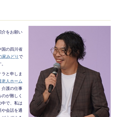
紹介をお願い
中国の四川省
の家みどり
で
す。
ィラと申しま
護老人ホーム
。介護の仕事
るのが難しく
の中で、私は
話や会話を通