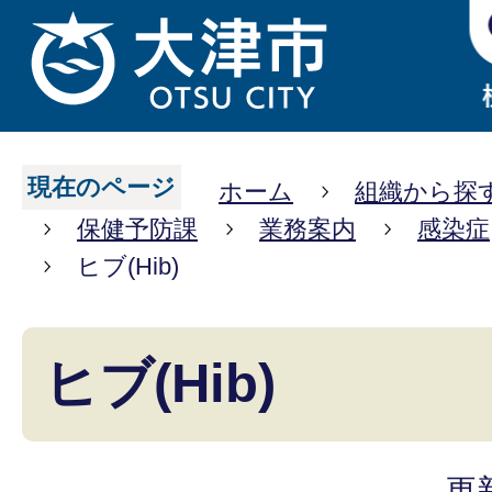
現在のページ
ホーム
組織から探
保健予防課
業務案内
感染症
ヒブ(Hib)
ヒブ(Hib)
更