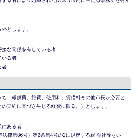
有する者により組織された団体（市内に主たる事務所を有す
象外とします。
密接な関係を有している者
ている者
る者
うち、報償費、旅費、使用料、賃借料その他市長が必要と
との契約に基づき生じる経費に限る。）とします。
係にある者
法律第86号）第2条第4号の2に規定する親 会社等をい