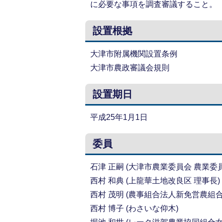
に必要な事項を調査審議すること。
設置根拠
大津市附属機関設置条例
大津市農政審議会規則
設置期日
平成25年1月1日
委員
石津 正嗣 (大津市農業委員会 農業委員
西村 和典 (上龍華土地改良区 理事長)
西村 茂明 (農事組合法人新免営農組合
西村 博子 (わさいな仰木)