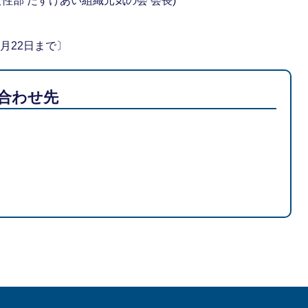
女性部 たすけあい組織元気の会 会長)
6月22日まで〕
合わせ先