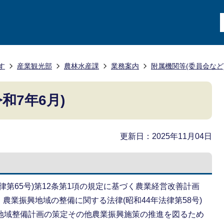
す
産業観光部
農林水産課
業務案内
附属機関等(委員会など
和7年6月)
更新日：2025年11月04日
律第65号)第12条第1項の規定に基づく農業経営改善計画
農業振興地域の整備に関する法律(昭和44年法律第58号)
興地域整備計画の策定その他農業振興施策の推進を図るため