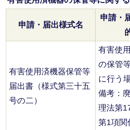
申請・
申請・届出様式名
有害使
の保管
有害使用済機器保管等
に行う
届出書（様式第三十五
備考：
号の二）
理法第1
第1項関