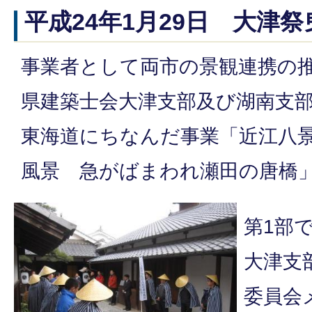
平成24年1月29日 大津
事業者として両市の景観連携の
県建築士会大津支部及び湖南支
東海道にちなんだ事業「近江八
風景 急がばまわれ瀬田の唐橋
第1部
大津支
委員会