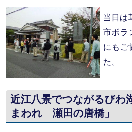
当日は
市ボラ
にもご
た。
近江八景でつながるびわ
まわれ 瀬田の唐橋」