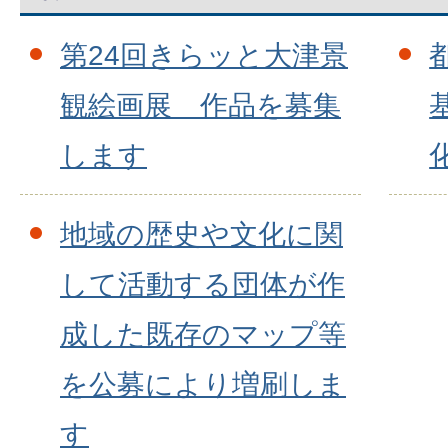
第24回きらッと大津景
観絵画展 作品を募集
します
地域の歴史や文化に関
して活動する団体が作
成した既存のマップ等
を公募により増刷しま
す