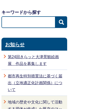
キーワードから探す
お知らせ
第24回きらッと大津景観絵画
展 作品を募集します
都市再生特別措置法に基づく届
出（立地適正化計画関係）につ
いて
地域の歴史や文化に関して活動
する団体が作成した既存のマッ