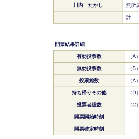
川内 たかし
無所
計
開票結果詳細
有効投票数
（A
無効投票数
（B
投票総数
（A
持ち帰りその他
（D
投票者総数
（C
開票開始時刻
開票確定時刻