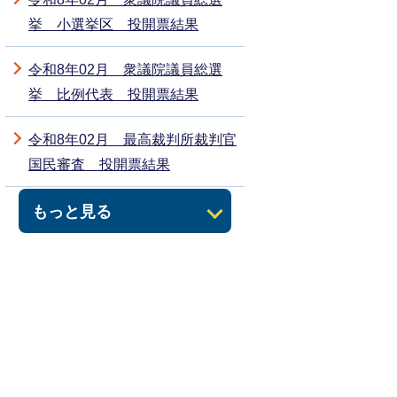
挙 小選挙区 投開票結果
令和8年02月 衆議院議員総選
挙 比例代表 投開票結果
令和8年02月 最高裁判所裁判官
国民審査 投開票結果
もっと見る