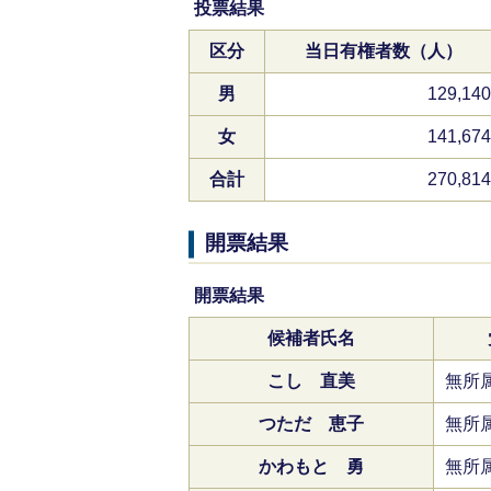
投票結果
区分
当日有権者数（人）
男
129,140
女
141,674
合計
270,814
開票結果
開票結果
候補者氏名
こし 直美
無所
つただ 恵子
無所
かわもと 勇
無所