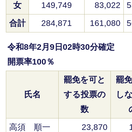
女
149,749
83,022
5
合計
284,871
161,080
5
令和8年2月9日02時30分確定
開票率100％
罷免を可と
罷
氏名
する投票の
し
数
高須 順一
23,870