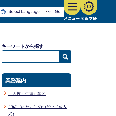
Go
キーワードから探す
業務案内
「人権・生涯」学習
20歳（はたち）のつどい（成人
式）