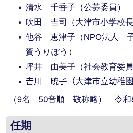
清水 千香子（公募委員）
吹田 吉司（大津市小学校
他谷 恵津子（NPO法人 
賀うりぼう）
坪井 由美子（社会教育委
𠮷川 暁子（大津市立幼稚
（9名 50音順 敬称略） 令和
任期