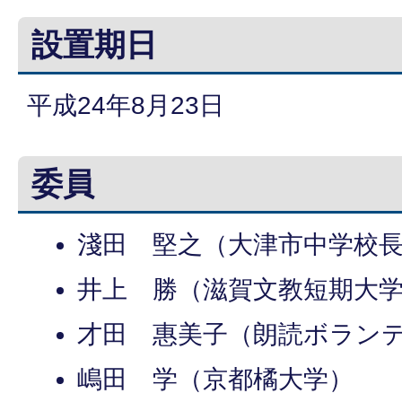
設置期日
平成24年8月23日
委員
淺田 堅之（大津市中学校
井上 勝（滋賀文教短期大
才田 惠美子（朗読ボランテ
嶋田 学（京都橘大学）