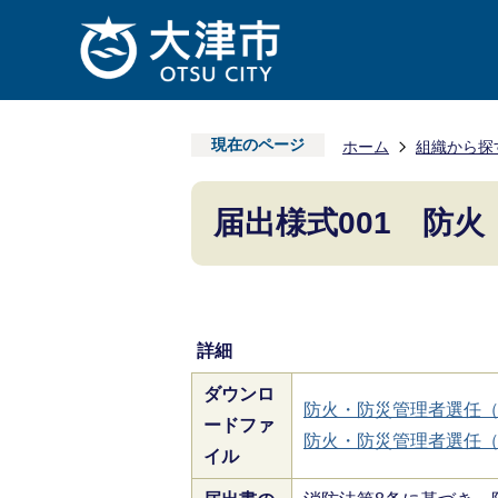
現在のページ
ホーム
組織から探
届出様式001 防
詳細
ダウンロ
防火・防災管理者選任（解任
ードファ
防火・防災管理者選任（解任
イル