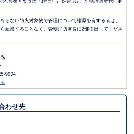
防火管理者を選任（解任）する場合は、所轄消防署長に届
。
ばならない防火対象物で管理について権原を有する者は、
ら延滞することなく、管轄消防署長に2部提出してくださ
2階
2
-9904
する
合わせ先