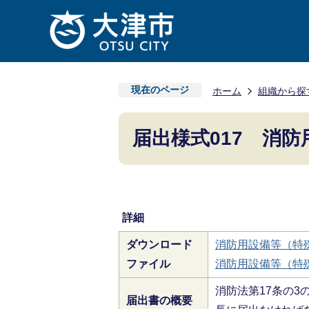
現在のページ
ホーム
組織から探
届出様式017 消
詳細
ダウンロード
消防用設備等（特殊消
ファイル
消防用設備等（特殊消
消防法第17条の
届出書の概要