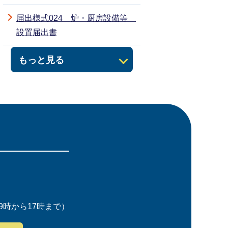
届出様式024 炉・厨房設備等
設置届出書
もっと見る
時から17時まで）