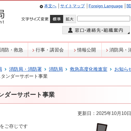
本文へ
│
サイトマップ
│
Foreign Language
│
閲
消防・救急
行事・講習会
情報公開
消防局・
局
消防局・消防署
消防局
救急高度化推進室
お知ら
スタンダーサポート事業
ンダーサポート事業
更新日：2025年10月10
をご存じです