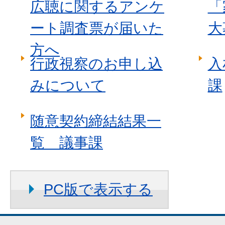
広聴に関するアンケ
「
ート調査票が届いた
大
方へ
行政視察のお申し込
入
みについて
課
随意契約締結結果一
覧 議事課
PC版で表示する