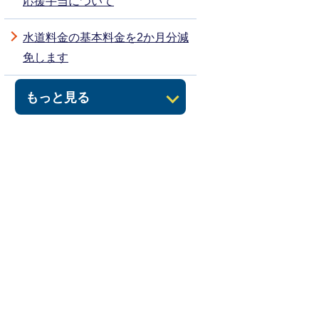
応援手当について
水道料金の基本料金を2か月分減
免します
もっと見る