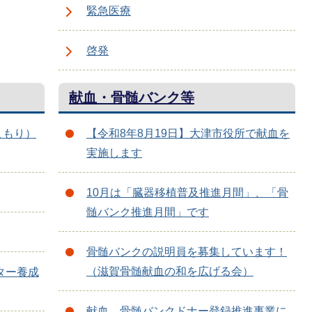
緊急医療
啓発
献血・骨髄バンク等
こもり）
【令和8年8月19日】大津市役所で献血を
実施します
10月は「臓器移植普及推進月間」、「骨
髄バンク推進月間」です
骨髄バンクの説明員を募集しています！
（滋賀骨髄献血の和を広げる会）
ター養成
献血、骨髄バンクドナー登録推進事業に