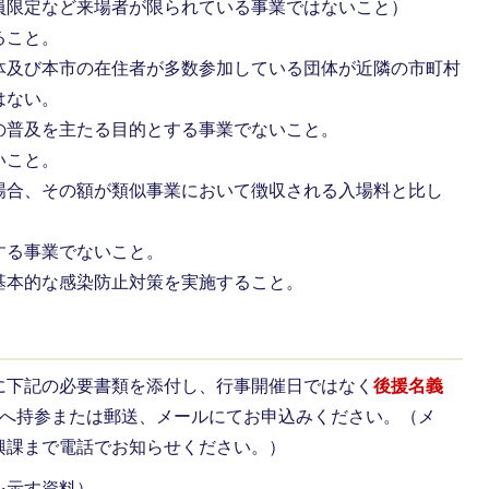
員限定など来場者が限られている事業ではないこと）
ること。
体及び本市の在住者が多数参加している団体が近隣の市町村
はない。
の普及を主たる目的とする事業でないこと。
いこと。
場合、その額が類似事業において徴収される入場料と比し
する事業でないこと。
基本的な感染防止対策を実施すること。
に下記の必要書類を添付し、行事開催日ではなく
後援名義
へ持参または郵送、メールにてお申込みください。（メ
興課まで電話でお知らせください。）
を示す資料）