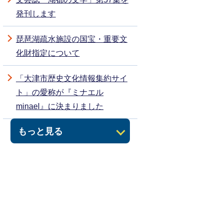
発刊します
琵琶湖疏水施設の国宝・重要文
化財指定について
「大津市歴史文化情報集約サイ
ト」の愛称が『ミナエル
minael』に決まりました
もっと見る