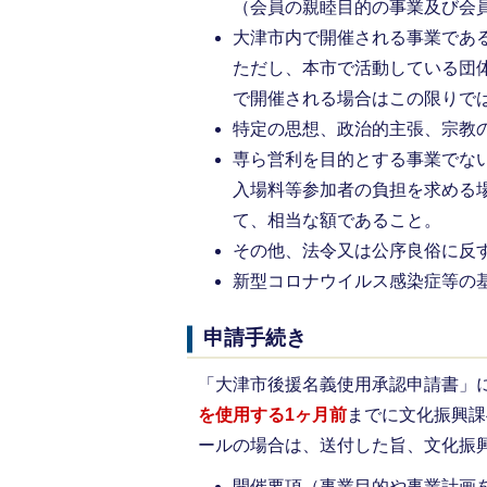
（会員の親睦目的の事業及び会
大津市内で開催される事業であ
ただし、本市で活動している団
で開催される場合はこの限りで
特定の思想、政治的主張、宗教
専ら営利を目的とする事業でな
入場料等参加者の負担を求める
て、相当な額であること。
その他、法令又は公序良俗に反
新型コロナウイルス感染症等の
申請手続き
「大津市後援名義使用承認申請書」
を使用する
1ヶ月前
までに文化振興課
ールの場合は、送付した旨、文化振
開催要項（事業目的や事業計画