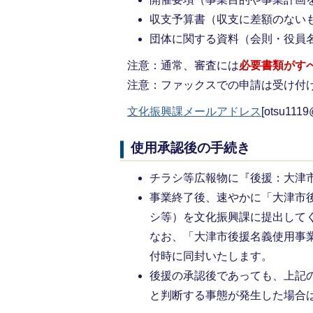
収支予算書（収支に差額のない
団体に関する資料（会則・役員
注意：通常、審査には
必要書類がす
注意：ファックスでの申請は受け付
文化振興課メールアドレス
[
otsu1119@
使用承認後の手続き
チラシ等広報物に『後援：大津
事業終了後、速やかに「大津市
シ等）を文化振興課に提出して
なお、「大津市後援名義使用事
付時に同封いたします。
後援の承認後であっても、上記
と判断する事態が発生した場合