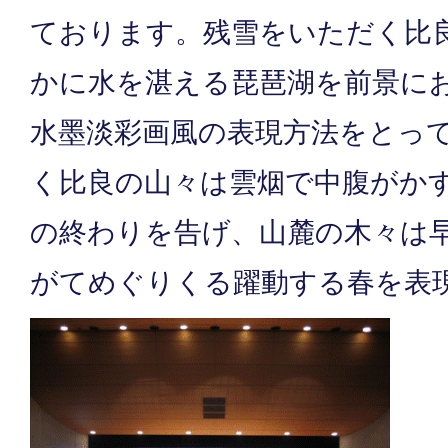
ております。残雪をいただく比
かに水を湛える琵琶湖を前景に
水墨淡彩画風の表現方法をとっ
く比良の山々は雲烟で中腹がか
の終わりを告げ、山麓の木々は
がてめぐりくる躍動する春を表