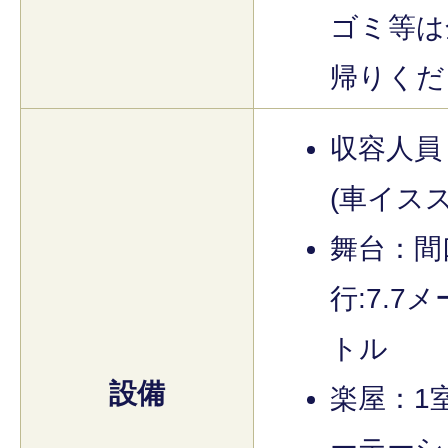
ゴミ等は
帰りくだ
収容人員：
(車イス
舞台：間口
行:7.7
トル
設備
楽屋：1室