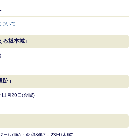
ー
について
える坂本城」
)
遺跡」
1月20日(金曜)
日(水曜)・令和8年7月23日(木曜)