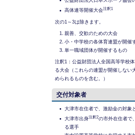
公益財団法人日本スポーツ協会
注釈1
高体連等開催大会
次の1～3は除きます。
親善、交歓のための大会
小・中学校の各体育連盟が開催
単一職域団体が開催するもの
注釈1：公益財団法人全国高等学校
る大会（これらの連盟が開催しない
められるものを含む。）
交付対象者
大津市在住者で、激励金の対象
注釈2
大津市出身
の市外在住者で
る選手