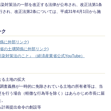
壌汚染対策法の一部を改正する法律が公布され、改正法第1条
行され、改正法第2条については、平成31年4月1日から施
ンク
係に外部リンク)
境省の土壌関係に外部リンク)
染対策法のこと』（経済産業省公式YouTube）
なる土地の拡大
、調査義務が一時的に免除されている土地の所有者等は、当
更を行う場合（軽微な行為等を除く）はあらかじめ市長に届
た。
る計画提出命令の創設等