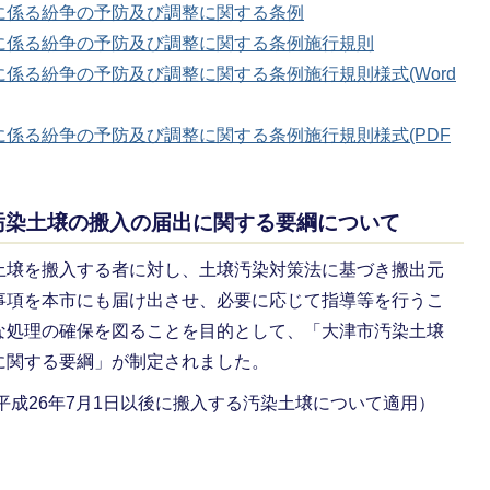
に係る紛争の予防及び調整に関する条例
に係る紛争の予防及び調整に関する条例施行規則
係る紛争の予防及び調整に関する条例施行規則様式(Word
係る紛争の予防及び調整に関する条例施行規則様式(PDF
汚染土壌の搬入の届出に関する要綱について
土壌を搬入する者に対し、土壌汚染対策法に基づき搬出元
事項を本市にも届け出させ、必要に応じて指導等を行うこ
な処理の確保を図ることを目的として、「大津市汚染土壌
に関する要綱」が制定されました。
平成26年7月1日以後に搬入する汚染土壌について適用）