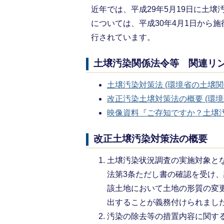
近年では、平成29年5月19日に土
については、平成30年4月1日から施
行されています。
土壌汚染関係法令等 関連リ
土壌汚染対策法 (環境省の土壌関
改正汚染土壌対策法の概要 (環
映像資料『ご存知ですか？土壌汚
改正土壌汚染対策法の概要
土壌汚染状況調査の実施対象と
法第3条ただし書の確認を受け
該土地において土地の形質の変
出することが義務付けられまし
汚染の除去等の措置内容に関す