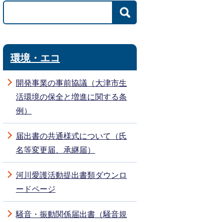
環境・エコ
開発事業の事前協議（大津市生
活環境の保全と増進に関する条
例）
届出書の共通様式について（氏
名等変更届、承継届）
河川愛護活動提出書類ダウンロ
ードページ
騒音・振動関係届出書（騒音規